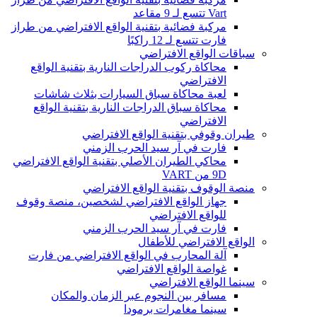
Vart تتسع لـ 9 مقاعد
مركبة فضائية بتقنية الواقع الافتراضي من طراز
فارت تتسع لـ 12 راكبًا
سباقات الواقع الافتراضي
محاكاة ركوب الدراجات النارية بتقنية الواقع
الافتراضي
لعبة محاكاة سباق السيارات بثلاث شاشات
محاكاة سباق الدراجات النارية بتقنية الواقع
الافتراضي
طيران وقوفي بتقنية الواقع الافتراضي
فارت في آر سيد الحرب الزمني
محاكي الطيران الأصلي بتقنية الواقع الافتراضي
9D من VART
منصة الوقوف بتقنية الواقع الافتراضي
جهاز الواقع الافتراضي لشخصين، منصة وقوف
للواقع الافتراضي
فارت في آر سيد الحرب الزمني
الواقع الافتراضي للأطفال
آلة المحارب في الواقع الافتراضي من فارت
غواصة الواقع الافتراضي
سينما الواقع الافتراضي
مسافر بين النجوم عبر الزمان والمكان
سينما مغامرات برمودا