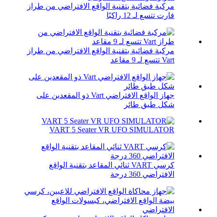
مركبة فضائية بتقنية الواقع الافتراضي من طراز
فارت تتسع لـ 12 راكبًا
مركبة فضائية بتقنية الواقع الافتراضي من طراز
Vart تتسع لـ 9 مقاعد
جهاز الواقع الافتراضي Vart ذو المقعدين على
شكل طبق طائر
VART 5 Seater VR UFO SIMULATOR
كرسي VART ثنائي المقاعد بتقنية الواقع
الافتراضي 360 درجة