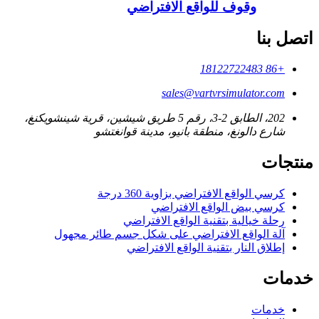
وقوف للواقع الافتراضي
اتصل بنا
+86 18122722483
sales@vartvrsimulator.com
202، الطابق 2-3، رقم 5 طريق شيشين، قرية شينشويكنغ،
شارع دالونغ، منطقة بانيو، مدينة قوانغتشو
منتجات
كرسي الواقع الافتراضي بزاوية 360 درجة
كرسي بيض الواقع الافتراضي
رحلة خيالية بتقنية الواقع الافتراضي
آلة الواقع الافتراضي على شكل جسم طائر مجهول
إطلاق النار بتقنية الواقع الافتراضي
خدمات
خدمات