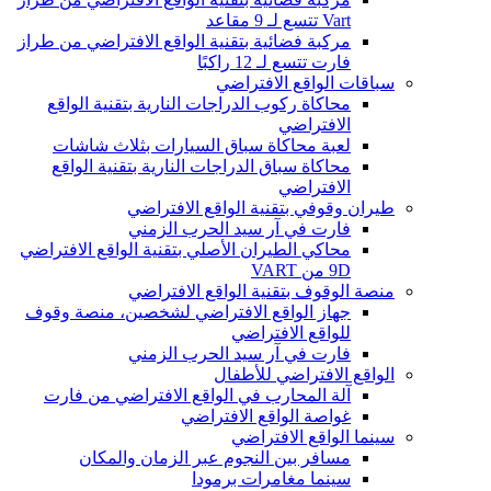
Vart تتسع لـ 9 مقاعد
مركبة فضائية بتقنية الواقع الافتراضي من طراز
فارت تتسع لـ 12 راكبًا
سباقات الواقع الافتراضي
محاكاة ركوب الدراجات النارية بتقنية الواقع
الافتراضي
لعبة محاكاة سباق السيارات بثلاث شاشات
محاكاة سباق الدراجات النارية بتقنية الواقع
الافتراضي
طيران وقوفي بتقنية الواقع الافتراضي
فارت في آر سيد الحرب الزمني
محاكي الطيران الأصلي بتقنية الواقع الافتراضي
9D من VART
منصة الوقوف بتقنية الواقع الافتراضي
جهاز الواقع الافتراضي لشخصين، منصة وقوف
للواقع الافتراضي
فارت في آر سيد الحرب الزمني
الواقع الافتراضي للأطفال
آلة المحارب في الواقع الافتراضي من فارت
غواصة الواقع الافتراضي
سينما الواقع الافتراضي
مسافر بين النجوم عبر الزمان والمكان
سينما مغامرات برمودا