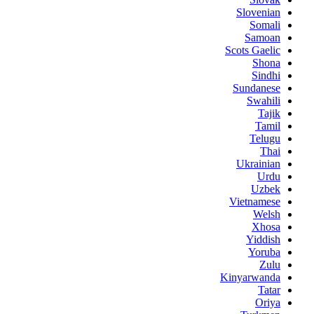
Slovenian
Somali
Samoan
Scots Gaelic
Shona
Sindhi
Sundanese
Swahili
Tajik
Tamil
Telugu
Thai
Ukrainian
Urdu
Uzbek
Vietnamese
Welsh
Xhosa
Yiddish
Yoruba
Zulu
Kinyarwanda
Tatar
Oriya