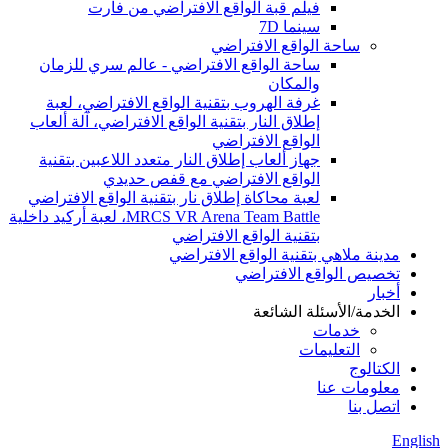
فيلم قبة الواقع الافتراضي من فارت
سينما 7D
ساحة الواقع الافتراضي
ساحة الواقع الافتراضي - عالم سري للزمان
والمكان
غرفة الهروب بتقنية الواقع الافتراضي، لعبة
إطلاق النار بتقنية الواقع الافتراضي، آلة ألعاب
الواقع الافتراضي
جهاز ألعاب إطلاق النار متعدد اللاعبين بتقنية
الواقع الافتراضي مع قفص حديدي
لعبة محاكاة إطلاق نار بتقنية الواقع الافتراضي
MRCS VR Arena Team Battle، لعبة أركيد داخلية
بتقنية الواقع الافتراضي
مدينة ملاهي بتقنية الواقع الافتراضي
تخصيص الواقع الافتراضي
أخبار
الخدمة/الأسئلة الشائعة
خدمات
التعليمات
الكتالوج
معلومات عنا
اتصل بنا
English