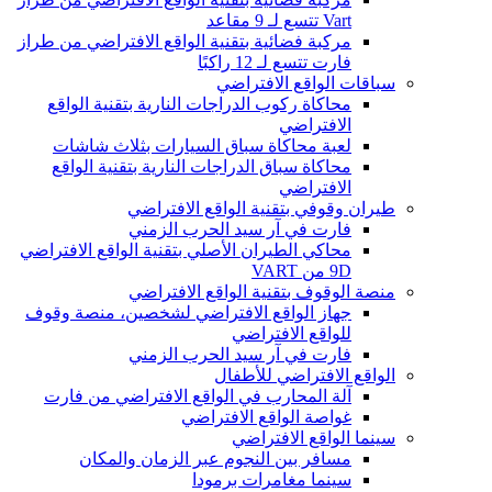
Vart تتسع لـ 9 مقاعد
مركبة فضائية بتقنية الواقع الافتراضي من طراز
فارت تتسع لـ 12 راكبًا
سباقات الواقع الافتراضي
محاكاة ركوب الدراجات النارية بتقنية الواقع
الافتراضي
لعبة محاكاة سباق السيارات بثلاث شاشات
محاكاة سباق الدراجات النارية بتقنية الواقع
الافتراضي
طيران وقوفي بتقنية الواقع الافتراضي
فارت في آر سيد الحرب الزمني
محاكي الطيران الأصلي بتقنية الواقع الافتراضي
9D من VART
منصة الوقوف بتقنية الواقع الافتراضي
جهاز الواقع الافتراضي لشخصين، منصة وقوف
للواقع الافتراضي
فارت في آر سيد الحرب الزمني
الواقع الافتراضي للأطفال
آلة المحارب في الواقع الافتراضي من فارت
غواصة الواقع الافتراضي
سينما الواقع الافتراضي
مسافر بين النجوم عبر الزمان والمكان
سينما مغامرات برمودا