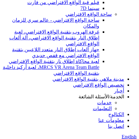
فيلم قبة الواقع الافتراضي من فارت
سينما 7D
ساحة الواقع الافتراضي
ساحة الواقع الافتراضي - عالم سري للزمان
والمكان
غرفة الهروب بتقنية الواقع الافتراضي، لعبة
إطلاق النار بتقنية الواقع الافتراضي، آلة ألعاب
الواقع الافتراضي
جهاز ألعاب إطلاق النار متعدد اللاعبين بتقنية
الواقع الافتراضي مع قفص حديدي
لعبة محاكاة إطلاق نار بتقنية الواقع الافتراضي
MRCS VR Arena Team Battle، لعبة أركيد داخلية
بتقنية الواقع الافتراضي
مدينة ملاهي بتقنية الواقع الافتراضي
تخصيص الواقع الافتراضي
أخبار
الخدمة/الأسئلة الشائعة
خدمات
التعليمات
الكتالوج
معلومات عنا
اتصل بنا
English