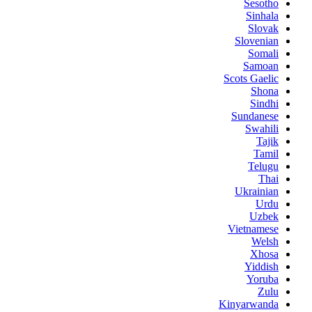
Sesotho
Sinhala
Slovak
Slovenian
Somali
Samoan
Scots Gaelic
Shona
Sindhi
Sundanese
Swahili
Tajik
Tamil
Telugu
Thai
Ukrainian
Urdu
Uzbek
Vietnamese
Welsh
Xhosa
Yiddish
Yoruba
Zulu
Kinyarwanda