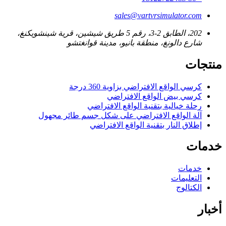
sales@vartvrsimulator.com
202، الطابق 2-3، رقم 5 طريق شيشين، قرية شينشويكنغ،
شارع دالونغ، منطقة بانيو، مدينة قوانغتشو
منتجات
كرسي الواقع الافتراضي بزاوية 360 درجة
كرسي بيض الواقع الافتراضي
رحلة خيالية بتقنية الواقع الافتراضي
آلة الواقع الافتراضي على شكل جسم طائر مجهول
إطلاق النار بتقنية الواقع الافتراضي
خدمات
خدمات
التعليمات
الكتالوج
أخبار