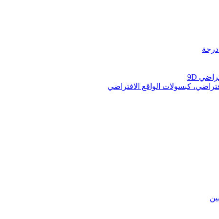
راضي 9D
فتراضي، كبسولات الواقع الافتراضي