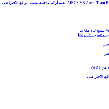
 لـ 12 راكبًا
راضي
اضي
قع الافتراضي