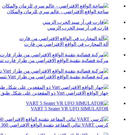
ساحة الواقع الافتراضي - عالم سري للزمان والمكان
فارت في آر سيد الحرب الزمني
آلة المحارب في الواقع الافتراضي من فارت
مركبة فضائية بتقنية الواقع الافتراضي من طراز فارت تتسع لـ 12 
مركبة فضائية بتقنية الواقع الافتراضي من طراز Vart تتسع لـ 9 مقاعد
جهاز الواقع الافتراضي Vart ذو المقعدين على شكل طبق طائر
VART 5 Seater VR UFO SIMULATOR
كرسي VART ثنائي المقاعد بتقنية الواقع الافتراضي 360 درجة