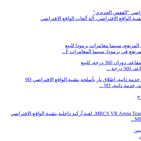
فتراضي "القفص الحديدي"
قنية الواقع الافتراضي، آلة ألعاب الواقع الافتراضي
رتفع في برمودا، سينما المغامرات F...
مة ذاتية، 9D ...
MR
ن