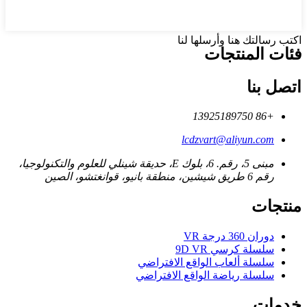
اكتب رسالتك هنا وأرسلها لنا
فئات المنتجات
اتصل بنا
+86 13925189750
lcdzvart@aliyun.com
مبنى 5، رقم. 6، بلوك E، حديقة شينلي للعلوم والتكنولوجيا،
رقم 6 طريق شيشين، منطقة بانيو، قوانغتشو، الصين
منتجات
دوران 360 درجة VR
سلسلة كرسي 9D VR
سلسلة ألعاب الواقع الافتراضي
سلسلة رياضة الواقع الافتراضي
خدمات