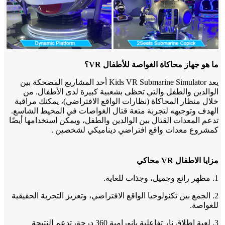
ما هو جهاز محاكاة الغواصة للأطفال VR؟
يعد Kids VR Submarine Simulator أحد المشاريع المضحكة بين
الوالدين والطفل والتي تحظى بشعبية كبيرة لدى الأطفال. من
خلال منظار المحاكاة (نظارات الواقع الافتراضي)، يمكنك مراقبة
الهدف وتوجيهه لتجربة متعة قتال الغواصات في المحيط الشاسع.
تدعم المعدات القتال بين الوالدين والطفل، ويمكن استخدامها أيضًا
كمشروع معدات واقع افتراضي ديناميكي لشخصين .
مزايا الاطفال VR محاكي
1. مظهر رائع وجميل، وجذاب للغاية.
2. الجمع بين تكنولوجيا الواقع الافتراضي، وتعزيز التجربة الحقيقية
للغواصة.
3. لعبة إطلاق نار تفاعلية بانورامية 360 درجة، تدعم النتيجة