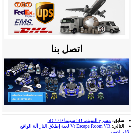
اتصل بنا
سابق:
مسرح السينما 5D سينما 5D / 7D
التالي:
Vr Escape Room VR لعبة إطلاق النار آلة الواقع
الافتراضي