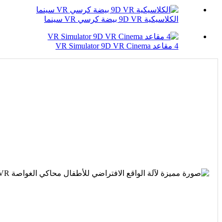
الكلاسيكية 9D VR بيضة كرسي VR سينما
4 مقاعد VR Simulator 9D VR Cinema