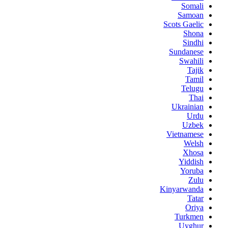
Somali
Samoan
Scots Gaelic
Shona
Sindhi
Sundanese
Swahili
Tajik
Tamil
Telugu
Thai
Ukrainian
Urdu
Uzbek
Vietnamese
Welsh
Xhosa
Yiddish
Yoruba
Zulu
Kinyarwanda
Tatar
Oriya
Turkmen
Uyghur