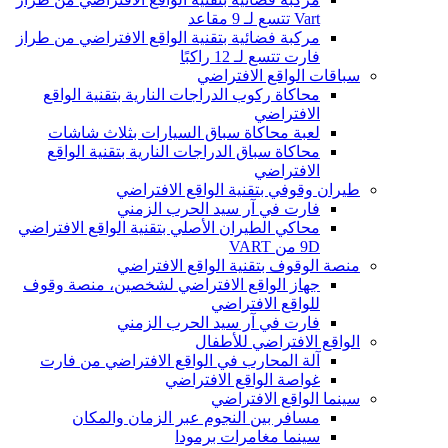
Vart تتسع لـ 9 مقاعد
مركبة فضائية بتقنية الواقع الافتراضي من طراز
فارت تتسع لـ 12 راكبًا
سباقات الواقع الافتراضي
محاكاة ركوب الدراجات النارية بتقنية الواقع
الافتراضي
لعبة محاكاة سباق السيارات بثلاث شاشات
محاكاة سباق الدراجات النارية بتقنية الواقع
الافتراضي
طيران وقوفي بتقنية الواقع الافتراضي
فارت في آر سيد الحرب الزمني
محاكي الطيران الأصلي بتقنية الواقع الافتراضي
9D من VART
منصة الوقوف بتقنية الواقع الافتراضي
جهاز الواقع الافتراضي لشخصين، منصة وقوف
للواقع الافتراضي
فارت في آر سيد الحرب الزمني
الواقع الافتراضي للأطفال
آلة المحارب في الواقع الافتراضي من فارت
غواصة الواقع الافتراضي
سينما الواقع الافتراضي
مسافر بين النجوم عبر الزمان والمكان
سينما مغامرات برمودا