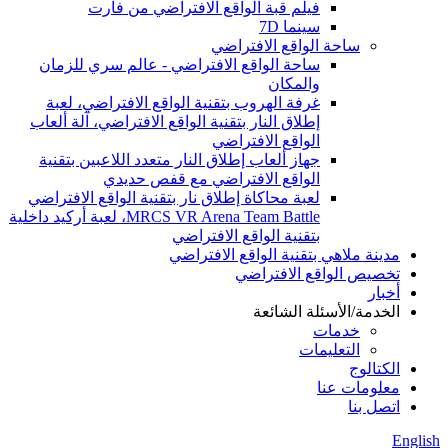
فيلم قبة الواقع الافتراضي من فارت
سينما 7D
ساحة الواقع الافتراضي
ساحة الواقع الافتراضي - عالم سري للزمان
والمكان
غرفة الهروب بتقنية الواقع الافتراضي، لعبة
إطلاق النار بتقنية الواقع الافتراضي، آلة ألعاب
الواقع الافتراضي
جهاز ألعاب إطلاق النار متعدد اللاعبين بتقنية
الواقع الافتراضي مع قفص حديدي
لعبة محاكاة إطلاق نار بتقنية الواقع الافتراضي
MRCS VR Arena Team Battle، لعبة أركيد داخلية
بتقنية الواقع الافتراضي
مدينة ملاهي بتقنية الواقع الافتراضي
تخصيص الواقع الافتراضي
أخبار
الخدمة/الأسئلة الشائعة
خدمات
التعليمات
الكتالوج
معلومات عنا
اتصل بنا
English