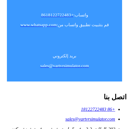
واتساب:
+8618122722483
قم بتثبيت تطبيق واتساب من:
www.whatsapp.com
بريد إلكتروني
sales@vartvrsimulator.com
اتصل بنا
+86 18122722483
sales@vartvrsimulator.com