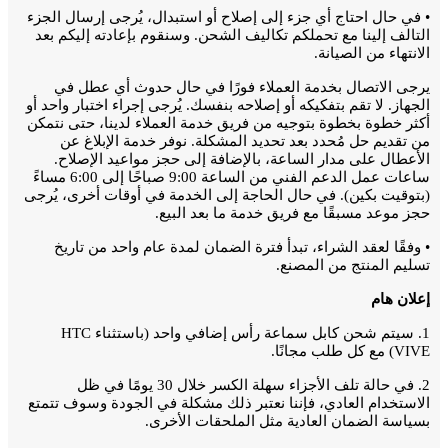
• في حال احتاج أي جزء إلى إصلاح أو استبدال، يُرجى إرسال الجزء
التالف إلينا مع تحملكم تكاليف الشحن. وسنقوم بإعادته إليكم بعد
الانتهاء من الصيانة.
يرجى الاتصال بخدمة العملاء فورًا في حال حدوث أي عطل في
الجهاز. لا تقم بتفكيكه أو إصلاحه بنفسك. يُرجى إجراء اختبار واحد أو
أكثر خطوة بخطوة بتوجيه من فريق خدمة العملاء لدينا، حتى نتمكن
من تقديم حل مُحدد بعد تحديد المشكلة. نوفر خدمة الإبلاغ عن
الأعطال على مدار الساعة، بالإضافة إلى حجز مواعيد الإصلاح.
ساعات عمل الدعم الفني من الساعة 9:00 صباحًا إلى 6:00 مساءً
(بتوقيت بكين). في حال الحاجة إلى الخدمة في أوقات أخرى، يُرجى
حجز موعد مسبقًا مع فريق خدمة ما بعد البيع.
• وفقًا لعقد الشراء، تبدأ فترة الضمان لمدة عام واحد من تاريخ
تسليم المنتج من المصنع.
إعلان هام
1. سيتم شحن كابل سماعة رأس إضافي واحد (باستثناء HTC
VIVE) مع كل طلب مجانًا.
2. في حالة تلف الأجزاء سهلة الكسر خلال 30 يومًا في ظل
الاستخدام العادي، فإننا نعتبر ذلك مشكلة في الجودة وسوف تتمتع
بسياسة الضمان العادية مثل الملحقات الأخرى.