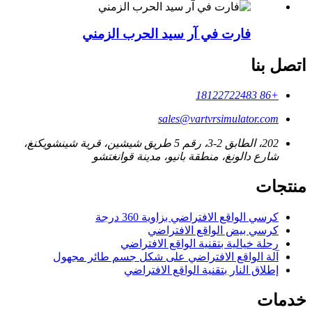
فارت في آر سيد الحرب الزمني
اتصل بنا
+86 18122722483
sales@vartvrsimulator.com
202، الطابق 2-3، رقم 5 طريق شيشين، قرية شينشويكنغ،
شارع دالونغ، منطقة بانيو، مدينة قوانغتشو
منتجات
كرسي الواقع الافتراضي بزاوية 360 درجة
كرسي بيض الواقع الافتراضي
رحلة خيالية بتقنية الواقع الافتراضي
آلة الواقع الافتراضي على شكل جسم طائر مجهول
إطلاق النار بتقنية الواقع الافتراضي
خدمات