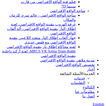
فيلم قبة الواقع الافتراضي من فارت
سينما 7D
ساحة الواقع الافتراضي
ساحة الواقع الافتراضي - عالم سري للزمان
والمكان
غرفة الهروب بتقنية الواقع الافتراضي، لعبة
إطلاق النار بتقنية الواقع الافتراضي، آلة ألعاب
الواقع الافتراضي
جهاز ألعاب إطلاق النار متعدد اللاعبين بتقنية
الواقع الافتراضي مع قفص حديدي
لعبة محاكاة إطلاق نار بتقنية الواقع الافتراضي
MRCS VR Arena Team Battle، لعبة أركيد داخلية
بتقنية الواقع الافتراضي
مدينة ملاهي بتقنية الواقع الافتراضي
تخصيص الواقع الافتراضي
أخبار
الخدمة/الأسئلة الشائعة
خدمات
التعليمات
الكتالوج
معلومات عنا
اتصل بنا
English