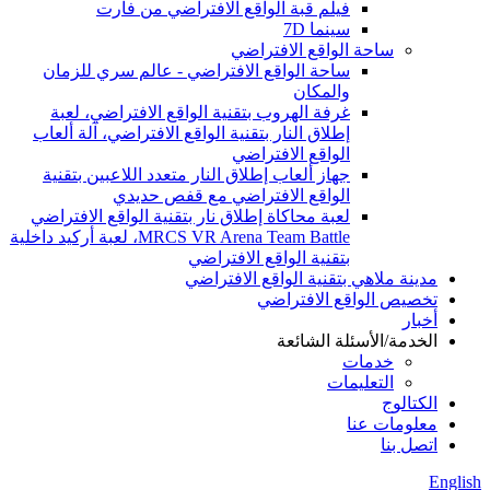
فيلم قبة الواقع الافتراضي من فارت
سينما 7D
ساحة الواقع الافتراضي
ساحة الواقع الافتراضي - عالم سري للزمان
والمكان
غرفة الهروب بتقنية الواقع الافتراضي، لعبة
إطلاق النار بتقنية الواقع الافتراضي، آلة ألعاب
الواقع الافتراضي
جهاز ألعاب إطلاق النار متعدد اللاعبين بتقنية
الواقع الافتراضي مع قفص حديدي
لعبة محاكاة إطلاق نار بتقنية الواقع الافتراضي
MRCS VR Arena Team Battle، لعبة أركيد داخلية
بتقنية الواقع الافتراضي
مدينة ملاهي بتقنية الواقع الافتراضي
تخصيص الواقع الافتراضي
أخبار
الخدمة/الأسئلة الشائعة
خدمات
التعليمات
الكتالوج
معلومات عنا
اتصل بنا
English