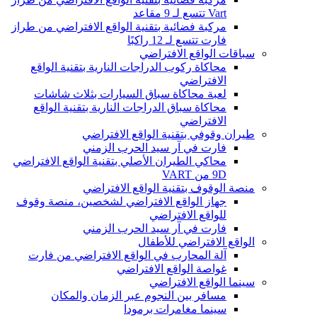
Vart تتسع لـ 9 مقاعد
مركبة فضائية بتقنية الواقع الافتراضي من طراز
فارت تتسع لـ 12 راكبًا
سباقات الواقع الافتراضي
محاكاة ركوب الدراجات النارية بتقنية الواقع
الافتراضي
لعبة محاكاة سباق السيارات بثلاث شاشات
محاكاة سباق الدراجات النارية بتقنية الواقع
الافتراضي
طيران وقوفي بتقنية الواقع الافتراضي
فارت في آر سيد الحرب الزمني
محاكي الطيران الأصلي بتقنية الواقع الافتراضي
9D من VART
منصة الوقوف بتقنية الواقع الافتراضي
جهاز الواقع الافتراضي لشخصين، منصة وقوف
للواقع الافتراضي
فارت في آر سيد الحرب الزمني
الواقع الافتراضي للأطفال
آلة المحارب في الواقع الافتراضي من فارت
غواصة الواقع الافتراضي
سينما الواقع الافتراضي
مسافر بين النجوم عبر الزمان والمكان
سينما مغامرات برمودا