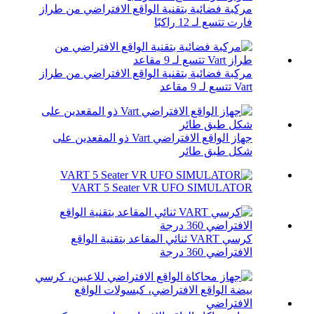
مركبة فضائية بتقنية الواقع الافتراضي من طراز
فارت تتسع لـ 12 راكبًا
مركبة فضائية بتقنية الواقع الافتراضي من طراز
Vart تتسع لـ 9 مقاعد
جهاز الواقع الافتراضي Vart ذو المقعدين على
شكل طبق طائر
VART 5 Seater VR UFO SIMULATOR
كرسي VART ثنائي المقاعد بتقنية الواقع
الافتراضي 360 درجة