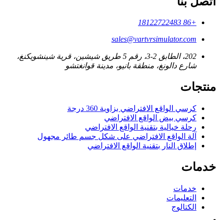
اتصل بنا
+86 18122722483
sales@vartvrsimulator.com
202، الطابق 2-3، رقم 5 طريق شيشين، قرية شينشويكنغ،
شارع دالونغ، منطقة بانيو، مدينة قوانغتشو
منتجات
كرسي الواقع الافتراضي بزاوية 360 درجة
كرسي بيض الواقع الافتراضي
رحلة خيالية بتقنية الواقع الافتراضي
آلة الواقع الافتراضي على شكل جسم طائر مجهول
إطلاق النار بتقنية الواقع الافتراضي
خدمات
خدمات
التعليمات
الكتالوج