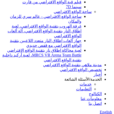
فيلم قبة الواقع الافتراضي من فارت
سينما 7D
ساحة الواقع الافتراضي
ساحة الواقع الافتراضي - عالم سري للزمان
والمكان
غرفة الهروب بتقنية الواقع الافتراضي، لعبة
إطلاق النار بتقنية الواقع الافتراضي، آلة ألعاب
الواقع الافتراضي
جهاز ألعاب إطلاق النار متعدد اللاعبين بتقنية
الواقع الافتراضي مع قفص حديدي
لعبة محاكاة إطلاق نار بتقنية الواقع الافتراضي
MRCS VR Arena Team Battle، لعبة أركيد داخلية
بتقنية الواقع الافتراضي
مدينة ملاهي بتقنية الواقع الافتراضي
تخصيص الواقع الافتراضي
أخبار
الخدمة/الأسئلة الشائعة
خدمات
التعليمات
الكتالوج
معلومات عنا
اتصل بنا
English