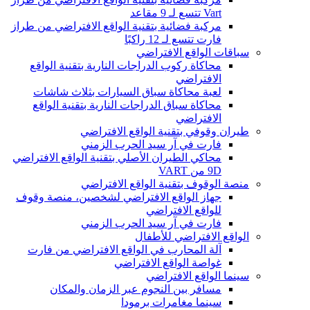
Vart تتسع لـ 9 مقاعد
مركبة فضائية بتقنية الواقع الافتراضي من طراز
فارت تتسع لـ 12 راكبًا
سباقات الواقع الافتراضي
محاكاة ركوب الدراجات النارية بتقنية الواقع
الافتراضي
لعبة محاكاة سباق السيارات بثلاث شاشات
محاكاة سباق الدراجات النارية بتقنية الواقع
الافتراضي
طيران وقوفي بتقنية الواقع الافتراضي
فارت في آر سيد الحرب الزمني
محاكي الطيران الأصلي بتقنية الواقع الافتراضي
9D من VART
منصة الوقوف بتقنية الواقع الافتراضي
جهاز الواقع الافتراضي لشخصين، منصة وقوف
للواقع الافتراضي
فارت في آر سيد الحرب الزمني
الواقع الافتراضي للأطفال
آلة المحارب في الواقع الافتراضي من فارت
غواصة الواقع الافتراضي
سينما الواقع الافتراضي
مسافر بين النجوم عبر الزمان والمكان
سينما مغامرات برمودا