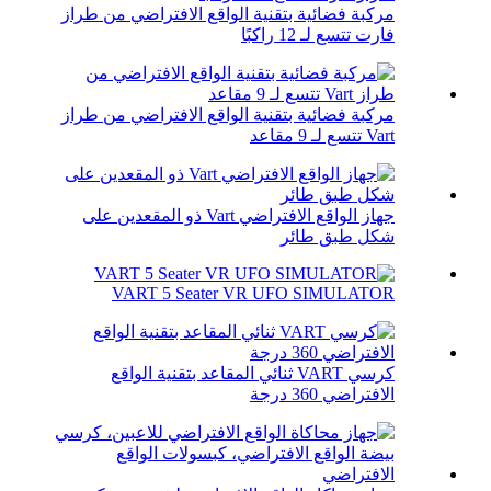
مركبة فضائية بتقنية الواقع الافتراضي من طراز
فارت تتسع لـ 12 راكبًا
مركبة فضائية بتقنية الواقع الافتراضي من طراز
Vart تتسع لـ 9 مقاعد
جهاز الواقع الافتراضي Vart ذو المقعدين على
شكل طبق طائر
VART 5 Seater VR UFO SIMULATOR
كرسي VART ثنائي المقاعد بتقنية الواقع
الافتراضي 360 درجة