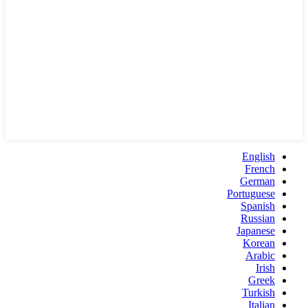
English
French
German
Portuguese
Spanish
Russian
Japanese
Korean
Arabic
Irish
Greek
Turkish
Italian