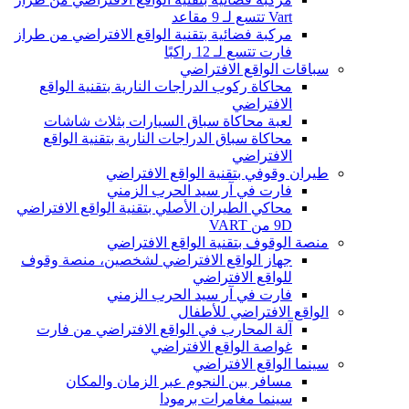
Vart تتسع لـ 9 مقاعد
مركبة فضائية بتقنية الواقع الافتراضي من طراز
فارت تتسع لـ 12 راكبًا
سباقات الواقع الافتراضي
محاكاة ركوب الدراجات النارية بتقنية الواقع
الافتراضي
لعبة محاكاة سباق السيارات بثلاث شاشات
محاكاة سباق الدراجات النارية بتقنية الواقع
الافتراضي
طيران وقوفي بتقنية الواقع الافتراضي
فارت في آر سيد الحرب الزمني
محاكي الطيران الأصلي بتقنية الواقع الافتراضي
9D من VART
منصة الوقوف بتقنية الواقع الافتراضي
جهاز الواقع الافتراضي لشخصين، منصة وقوف
للواقع الافتراضي
فارت في آر سيد الحرب الزمني
الواقع الافتراضي للأطفال
آلة المحارب في الواقع الافتراضي من فارت
غواصة الواقع الافتراضي
سينما الواقع الافتراضي
مسافر بين النجوم عبر الزمان والمكان
سينما مغامرات برمودا