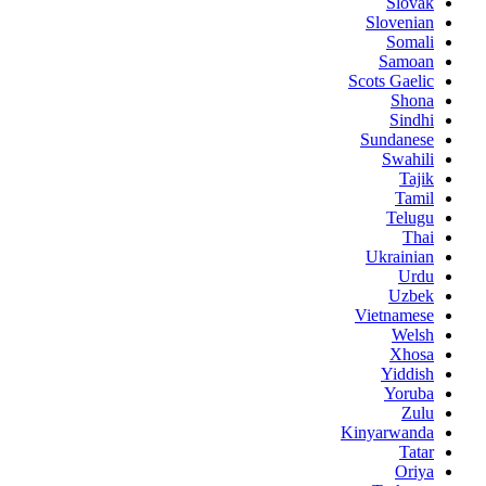
Slovak
Slovenian
Somali
Samoan
Scots Gaelic
Shona
Sindhi
Sundanese
Swahili
Tajik
Tamil
Telugu
Thai
Ukrainian
Urdu
Uzbek
Vietnamese
Welsh
Xhosa
Yiddish
Yoruba
Zulu
Kinyarwanda
Tatar
Oriya