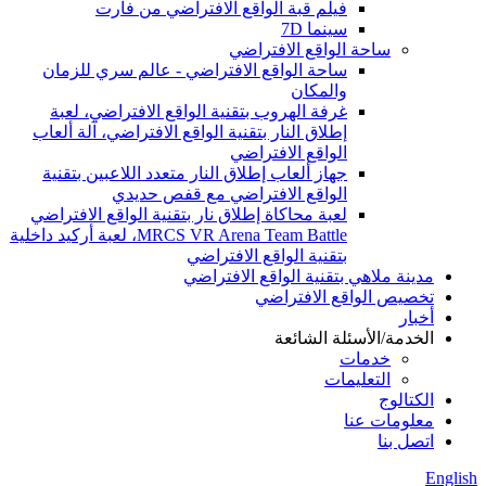
فيلم قبة الواقع الافتراضي من فارت
سينما 7D
ساحة الواقع الافتراضي
ساحة الواقع الافتراضي - عالم سري للزمان
والمكان
غرفة الهروب بتقنية الواقع الافتراضي، لعبة
إطلاق النار بتقنية الواقع الافتراضي، آلة ألعاب
الواقع الافتراضي
جهاز ألعاب إطلاق النار متعدد اللاعبين بتقنية
الواقع الافتراضي مع قفص حديدي
لعبة محاكاة إطلاق نار بتقنية الواقع الافتراضي
MRCS VR Arena Team Battle، لعبة أركيد داخلية
بتقنية الواقع الافتراضي
مدينة ملاهي بتقنية الواقع الافتراضي
تخصيص الواقع الافتراضي
أخبار
الخدمة/الأسئلة الشائعة
خدمات
التعليمات
الكتالوج
معلومات عنا
اتصل بنا
English