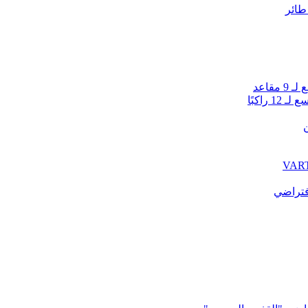
راكبًا
ن
فتراضي