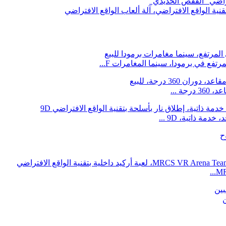
فتراضي "القفص الحديدي"
قنية الواقع الافتراضي، آلة ألعاب الواقع الافتراضي
رتفع في برمودا، سينما المغامرات F...
مة ذاتية، 9D ...
MR
ن