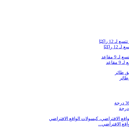
راكبًا
قع الافتراضي...