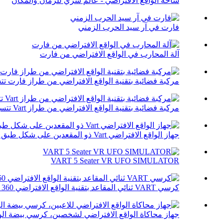
ساحة الواقع الافتراضي - عالم سري للزمان والمكان
فارت في آر سيد الحرب الزمني
آلة المحارب في الواقع الافتراضي من فارت
مركبة فضائية بتقنية الواقع الافتراضي من طراز فارت تتسع لـ 12 
مركبة فضائية بتقنية الواقع الافتراضي من طراز Vart تتسع لـ 9 مقاعد
جهاز الواقع الافتراضي Vart ذو المقعدين على شكل طبق طائر
VART 5 Seater VR UFO SIMULATOR
كرسي VART ثنائي المقاعد بتقنية الواقع الافتراضي 360 درجة
جهاز محاكاة الواقع الافتراضي لشخصين، كرسي بيضة الوا