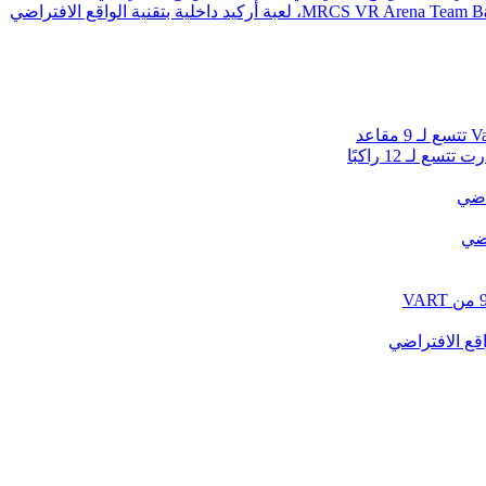
 لـ 12 راكبًا
راضي
اضي
قع الافتراضي