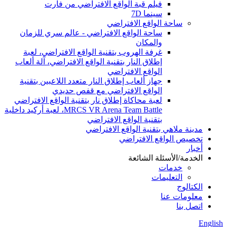
فيلم قبة الواقع الافتراضي من فارت
سينما 7D
ساحة الواقع الافتراضي
ساحة الواقع الافتراضي - عالم سري للزمان
والمكان
غرفة الهروب بتقنية الواقع الافتراضي، لعبة
إطلاق النار بتقنية الواقع الافتراضي، آلة ألعاب
الواقع الافتراضي
جهاز ألعاب إطلاق النار متعدد اللاعبين بتقنية
الواقع الافتراضي مع قفص حديدي
لعبة محاكاة إطلاق نار بتقنية الواقع الافتراضي
MRCS VR Arena Team Battle، لعبة أركيد داخلية
بتقنية الواقع الافتراضي
مدينة ملاهي بتقنية الواقع الافتراضي
تخصيص الواقع الافتراضي
أخبار
الخدمة/الأسئلة الشائعة
خدمات
التعليمات
الكتالوج
معلومات عنا
اتصل بنا
English