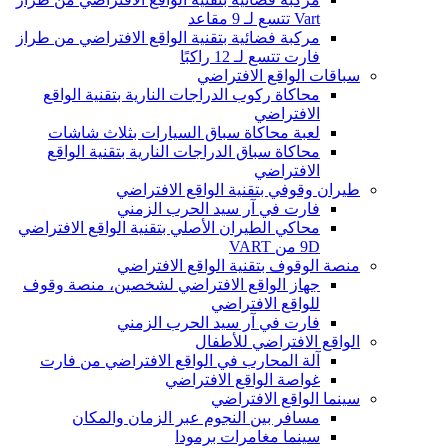
Vart تتسع لـ 9 مقاعد
مركبة فضائية بتقنية الواقع الافتراضي من طراز
فارت تتسع لـ 12 راكبًا
سباقات الواقع الافتراضي
محاكاة ركوب الدراجات النارية بتقنية الواقع
الافتراضي
لعبة محاكاة سباق السيارات بثلاث شاشات
محاكاة سباق الدراجات النارية بتقنية الواقع
الافتراضي
طيران وقوفي بتقنية الواقع الافتراضي
فارت في آر سيد الحرب الزمني
محاكي الطيران الأصلي بتقنية الواقع الافتراضي
9D من VART
منصة الوقوف بتقنية الواقع الافتراضي
جهاز الواقع الافتراضي لشخصين، منصة وقوف
للواقع الافتراضي
فارت في آر سيد الحرب الزمني
الواقع الافتراضي للأطفال
آلة المحارب في الواقع الافتراضي من فارت
غواصة الواقع الافتراضي
سينما الواقع الافتراضي
مسافر بين النجوم عبر الزمان والمكان
سينما مغامرات برمودا