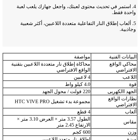
4. استمر في تحديث محتوى لعبتك، واجعل جهازك يلعب لعبة
واحدة فقط.
5. ألعاب إطلاق النار التفاعلية متعددة اللاعبين، أكثر شعبية
وجاذبية.
البيانات الفنية
مواصفة
محاكي الواقع
محاكاة إطلاق نار متعددة اللاعبين بتقنية
الافتراضي
الواقع الافتراضي
اللاعب
4 لاعبين
قوة
4.0 كيلو واط
الجهد االكهربى
220 فولت / محول الجهد
نظارات الواقع
مجموعة بدء تشغيل HTC VIVE PRO
الافتراضي
ألعاب
4 قطع
الطول 3.57 متر × العرض 3.10 متر ×
مقاس
الارتفاع 2.45 متر
وزن
600 كجم
ميزة
إطلاق نار متعدد اللاعبين