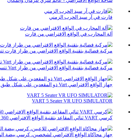
ساحة الواقع الافتراضي - عالم سري للزمان والمكان
فارت في آر سيد الحرب الزمني
آلة المحارب في الواقع الافتراضي من فارت
مركبة فضائية بتقنية الواقع الافتراضي من طراز فارت تتسع لـ 12 
مركبة فضائية بتقنية الواقع الافتراضي من طراز Vart تتسع لـ 9 مقاعد
جهاز الواقع الافتراضي Vart ذو المقعدين على شكل طبق طائر
VART 5 Seater VR UFO SIMULATOR
كرسي VART ثنائي المقاعد بتقنية الواقع الافتراضي 360 درجة
جهاز محاكاة الواقع الافتراضي لشخصين، كرسي بيضة الوا