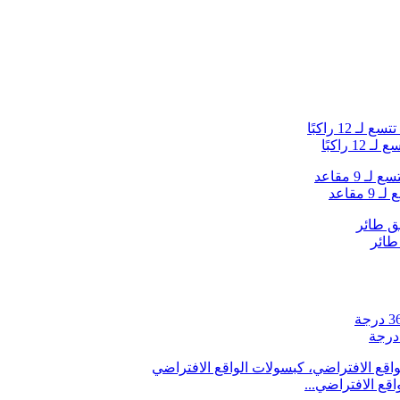
راكبًا
قع الافتراضي...