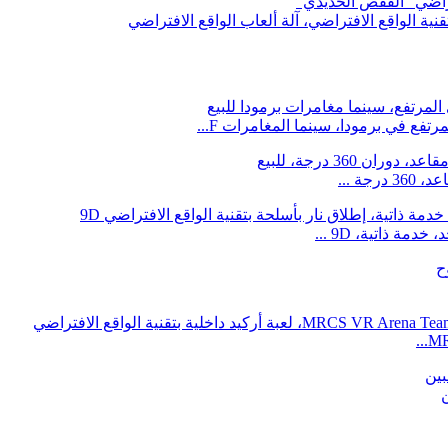
فتراضي "القفص الحديدي"
قنية الواقع الافتراضي، آلة ألعاب الواقع الافتراضي
رتفع في برمودا، سينما المغامرات F...
مة ذاتية، 9D ...
MR
ن