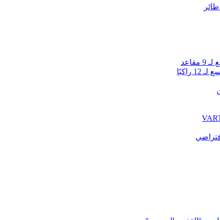
راكبًا
ن
فتراضي