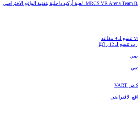
 لـ 12 راكبًا
راضي
اضي
قع الافتراضي