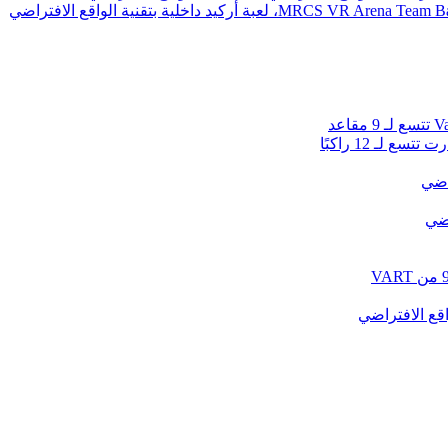
 لـ 12 راكبًا
راضي
اضي
قع الافتراضي