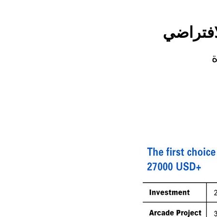
افتراضي
ة