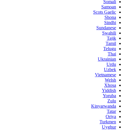
Somali
Samoan
Scots Gaelic
Shona
Sindhi
Sundanese
Swahili
Tajik
Tamil
Telugu
Thai
Ukrainian
Urdu
Uzbek
Vietnamese
Welsh
Xhosa
Yiddish
Yoruba
Zulu
Kinyarwanda
Tatar
Oriya
Turkmen
Uyghur