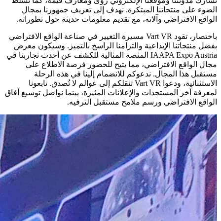
تُشارك مدونتنا وموقعنا الإلكتروني رؤىً ومعارفَ قيّمة، كما تُسلّط
الضوء على منتجاتنا المبتكرة. نهدف إلى تعريف جمهورنا بمجال
الواقع الافتراضي وآلاته، مع تقديم معلومات حديثة حول تطوراته.
باختصار، تقود Vart VR مسيرة التغيير في صناعة الواقع الافتراضي
بفضل منتجاتنا الإبداعية والتزامنا الراسخ بالتميز. وسيكون معرض
IAAPA Expo Austria المنصة المثالية للكشف عن أحدث تجاربنا في
مجال الواقع الافتراضي، مما يتيح للحضور فرصة الاطلاع على
مستقبل هذا المجال. ندعوكم للانضمام إلينا في هذه الرحلة
الاستثنائية، ودعوا Vart VR تنقلكم إلى عوالم لا تُصدق. تابعونا
لمعرفة آخر المستجدات والإعلانات المثيرة، بينما نواصل توسيع آفاق
الواقع الافتراضي ورسم ملامح مستقبل الترفيه.