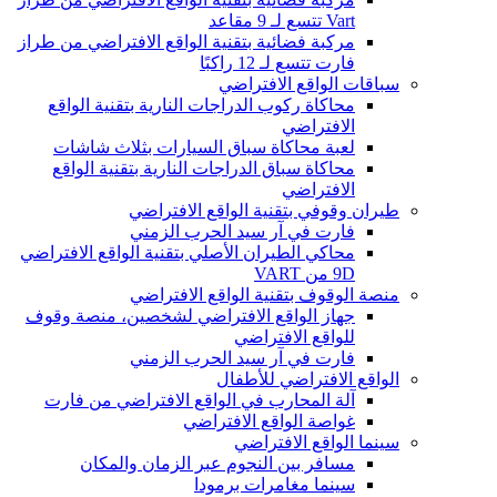
Vart تتسع لـ 9 مقاعد
مركبة فضائية بتقنية الواقع الافتراضي من طراز
فارت تتسع لـ 12 راكبًا
سباقات الواقع الافتراضي
محاكاة ركوب الدراجات النارية بتقنية الواقع
الافتراضي
لعبة محاكاة سباق السيارات بثلاث شاشات
محاكاة سباق الدراجات النارية بتقنية الواقع
الافتراضي
طيران وقوفي بتقنية الواقع الافتراضي
فارت في آر سيد الحرب الزمني
محاكي الطيران الأصلي بتقنية الواقع الافتراضي
9D من VART
منصة الوقوف بتقنية الواقع الافتراضي
جهاز الواقع الافتراضي لشخصين، منصة وقوف
للواقع الافتراضي
فارت في آر سيد الحرب الزمني
الواقع الافتراضي للأطفال
آلة المحارب في الواقع الافتراضي من فارت
غواصة الواقع الافتراضي
سينما الواقع الافتراضي
مسافر بين النجوم عبر الزمان والمكان
سينما مغامرات برمودا