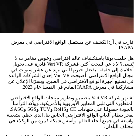
فارت في آر: الكشف عن مستقبل الواقع الافتراضي في معرض
IAAPA
هل حلمت يومًا باستكشاف عالم افتراضي وخوض مغامرات لا
تُنسى؟ لا داعي للبحث أكثر، فشركة Vart VR قادرة على تحويل
أحلامك إلى حقيقة. بفضل خبرتها التي تزيد عن عشر سنوات في
مجال الواقع الافتراضي، أصبحت Vart VR إحدى الشركات الرائدة
في تصنيع أجهزة الواقع الافتراضي في الصين، ويسرّنا الإعلان عن
مشاركتنا في معرض IAAPA القادم في النمسا عام 2023.
تشتهر شركة Vart VR بتصميم وتطوير منتجات الواقع الافتراضي
المتطورة التي تلبي المعايير الأوروبية والأمريكية. ويؤكد التزامنا
بالجودة حصولنا على شهادات CE وRoHS وTUV وSGS وSASO.
نفخر بنظام ألعاب الواقع الافتراضي الخاص بنا، الذي حظي بشعبية
واسعة في جميع أنحاء العالم، وأسس شبكة كبيرة من الوكلاء في
مختلف البلدان.