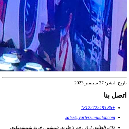
تاريخ النشر: 27 سبتمبر 2023
اتصل بنا
+86 18122722483
sales@vartvrsimulator.com
202، الطابق 2-3، رقم 5 طريق شيشين، قرية شينشويكنغ،