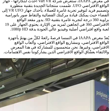
في معرض IAAPA، ستعرض شركة Vart VR أحدث ابتكاراتها - جهاز
الواقع الافتراضي UFO. صُممت منتجاتنا الجديدة بتقنية متطورة
وتصميم فريد لتوفير تجربة غامرة للعملاء. يأخذك جهاز VR UFO إلى
الفضاء حيث يمكنك قيادة مركبتك الفضائية والتقاط صور بانورامية
بزاوية 360 درجة لتجربة غامرة بتقنية 9D. يدور مقعد الواقع
الافتراضي 360 في اتجاهين لمزيد من الإثارة. يحتوي الجهاز على 19
لعبة واقع افتراضي أصلية وفيديو عالي الجودة بدقة 1080p HD.
يُعدّ معرض IAAPA في النمسا فرصةً رائعةً لكلّ من يهتمّ بأجهزة
الواقع الافتراضي، ومشاريع الواقع الافتراضي، وألعاب الواقع
الافتراضي، وغيرها. نحن متحمسون للمشاركة في هذا المعرض
والالتقاء بعشّاق الواقع الافتراضي الذين يشاركوننا نفس الاهتمامات.