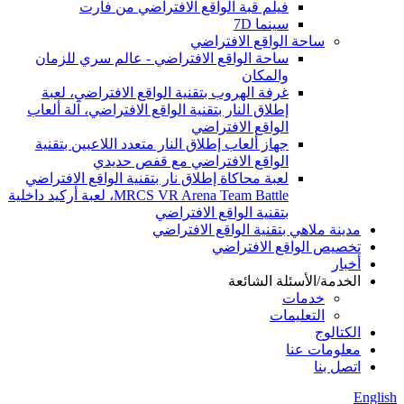
فيلم قبة الواقع الافتراضي من فارت
سينما 7D
ساحة الواقع الافتراضي
ساحة الواقع الافتراضي - عالم سري للزمان
والمكان
غرفة الهروب بتقنية الواقع الافتراضي، لعبة
إطلاق النار بتقنية الواقع الافتراضي، آلة ألعاب
الواقع الافتراضي
جهاز ألعاب إطلاق النار متعدد اللاعبين بتقنية
الواقع الافتراضي مع قفص حديدي
لعبة محاكاة إطلاق نار بتقنية الواقع الافتراضي
MRCS VR Arena Team Battle، لعبة أركيد داخلية
بتقنية الواقع الافتراضي
مدينة ملاهي بتقنية الواقع الافتراضي
تخصيص الواقع الافتراضي
أخبار
الخدمة/الأسئلة الشائعة
خدمات
التعليمات
الكتالوج
معلومات عنا
اتصل بنا
English