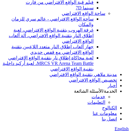
فيلم قبة الواقع الافتراضي من فارت
سينما 7D
ساحة الواقع الافتراضي
ساحة الواقع الافتراضي - عالم سري للزمان
والمكان
غرفة الهروب بتقنية الواقع الافتراضي، لعبة
إطلاق النار بتقنية الواقع الافتراضي، آلة ألعاب
الواقع الافتراضي
جهاز ألعاب إطلاق النار متعدد اللاعبين بتقنية
الواقع الافتراضي مع قفص حديدي
لعبة محاكاة إطلاق نار بتقنية الواقع الافتراضي
MRCS VR Arena Team Battle، لعبة أركيد داخلية
بتقنية الواقع الافتراضي
مدينة ملاهي بتقنية الواقع الافتراضي
تخصيص الواقع الافتراضي
أخبار
الخدمة/الأسئلة الشائعة
خدمات
التعليمات
الكتالوج
معلومات عنا
اتصل بنا
English