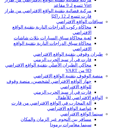
Vart تتسع لـ 9 مقاعد
مركبة فضائية بتقنية الواقع الافتراضي من طراز
فارت تتسع لـ 12 راكبًا
سباقات الواقع الافتراضي
محاكاة ركوب الدراجات النارية بتقنية الواقع
الافتراضي
لعبة محاكاة سباق السيارات بثلاث شاشات
محاكاة سباق الدراجات النارية بتقنية الواقع
الافتراضي
طيران وقوفي بتقنية الواقع الافتراضي
فارت في آر سيد الحرب الزمني
محاكي الطيران الأصلي بتقنية الواقع الافتراضي
9D من VART
منصة الوقوف بتقنية الواقع الافتراضي
جهاز الواقع الافتراضي لشخصين، منصة وقوف
للواقع الافتراضي
فارت في آر سيد الحرب الزمني
الواقع الافتراضي للأطفال
آلة المحارب في الواقع الافتراضي من فارت
غواصة الواقع الافتراضي
سينما الواقع الافتراضي
مسافر بين النجوم عبر الزمان والمكان
سينما مغامرات برمودا